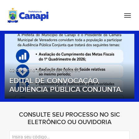
T
o
g
g
l
e
n
a
02 de Junho de 2026 às 00:00:00
v
EDITAL DE CONVOCAÇÃO,
i
AUDIÊNCIA PÚBLICA CONJUNTA.
g
a
t
i
CONSULTE SEU PROCESSO NO SIC
o
ELETRÔNICO OU OUVIDORIA
n